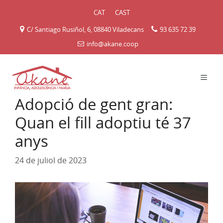
Vés
CAT
CAST
al
contingut
C/ Santiago Rusiñol, 6, 08840 Viladecans
93 635 72 39
info@akane.coop
MEN
Adopció de gent gran:
Quan el fill adoptiu té 37
anys
24 de juliol de 2023