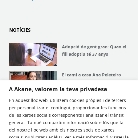
NOTÍCIES
Adopció de gent gran: Quan el
fill adoptiu té 37 anys
El camí a casa Ana Peleteiro
A Akane, valorem la teva privadesa
En aquest lloc web, utilitzem cookies pròpies i de tercers
De 5 a 7 anys: així és el procés
per personalitzar el contingut, proporcionar les funcions
d’adopció a Espanya
de les xarxes socials corresponents i analitzar el trànsit
generat. També compartim informació sobre lús que fa
del nostre lloc web amb els nostres socis de xarxes
El Govern aprova un decret per
socials, publicitat i anàlisi. Per a més informació, visiteu la