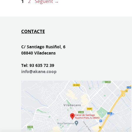
Pàgina
Pàgina
1
2
Següent
→
CONTACTE
C/ Santiago Rusiñol, 6
08840 Viladecans
Tel: 93 635 72 39
info@akane.coop