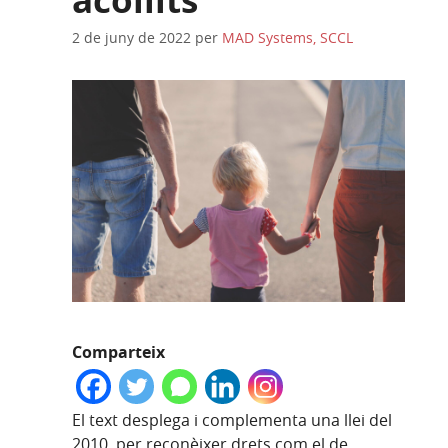
2 de juny de 2022
per
MAD Systems, SCCL
Comparteix
El text desplega i complementa una llei del
2010, per reconèixer drets com el de