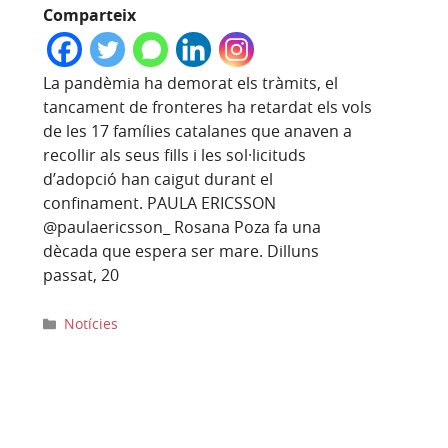
Comparteix
La pandèmia ha demorat els tràmits, el
tancament de fronteres ha retardat els vols
de les 17 famílies catalanes que anaven a
recollir als seus fills i les sol·licituds
d’adopció han caigut durant el
confinament. PAULA ERICSSON
@paulaericsson_ Rosana Poza fa una
dècada que espera ser mare. Dilluns
passat, 20
Categories
Notícies