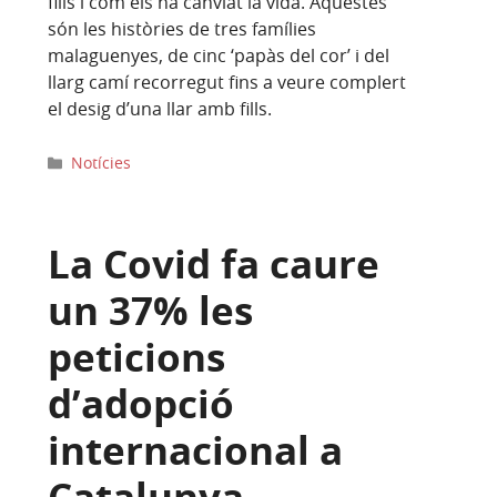
fills i com els ha canviat la vida. Aquestes
són les històries de tres famílies
malaguenyes, de cinc ‘papàs del cor’ i del
llarg camí recorregut fins a veure complert
el desig d’una llar amb fills.
Categories
Notícies
La Covid fa caure
un 37% les
peticions
d’adopció
internacional a
Catalunya