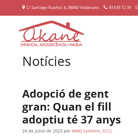
Vés
C/ Santiago Rusiñol, 6, 08840 Viladecans
93 635 72 39
al
contingut
Notícies
Adopció de gent
gran: Quan el fill
adoptiu té 37 anys
24 de juliol de 2023
per
MAD Systems, SCCL