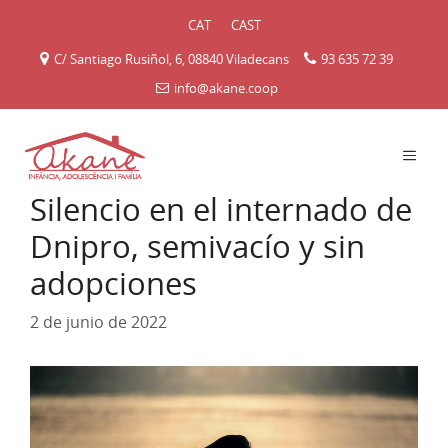
Saltar
CAT
CAST
al
contenido
C/ Santiago Rusiñol, 6, 08840 Viladecans
93 635 72 39
info@akane.coop
MEN
Silencio en el internado de
Dnipro, semivacío y sin
adopciones
2 de junio de 2022