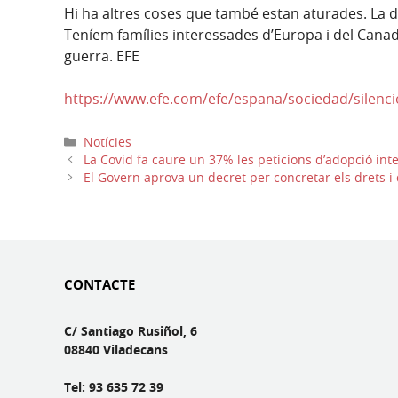
Hi ha altres coses que també estan aturades. La 
Teníem famílies interessades d’Europa i del Canad
guerra. EFE
https://www.efe.com/efe/espana/sociedad/silenci
Categories
Notícies
La Covid fa caure un 37% les peticions d’adopció int
El Govern aprova un decret per concretar els drets i d
CONTACTE
C/ Santiago Rusiñol, 6
08840 Viladecans
Tel: 93 635 72 39