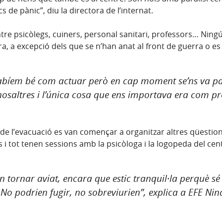
de pànic”, diu la directora de l’internat.
tre psicòlegs, cuiners, personal sanitari, professors… Ningú 
tora, a excepció dels que se n’han anat al front de guerra o 
 sabíem bé com actuar però en cap moment se’ns va pa
osaltres i l’única cosa que ens importava era com prot
e l’evacuació es van començar a organitzar altres qüestions
ins i tot tenen sessions amb la psicòloga i la logopeda del c
n tornar aviat, encara que estic tranquil·la perquè sé
. No podrien fugir, no sobreviurien”, explica a EFE Ni