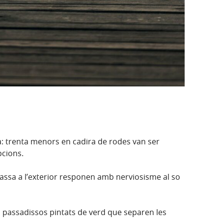
a: trenta menors en cadira de rodes van ser
pcions.
passa a l’exterior responen amb nerviosisme al so
s passadissos pintats de verd que separen les