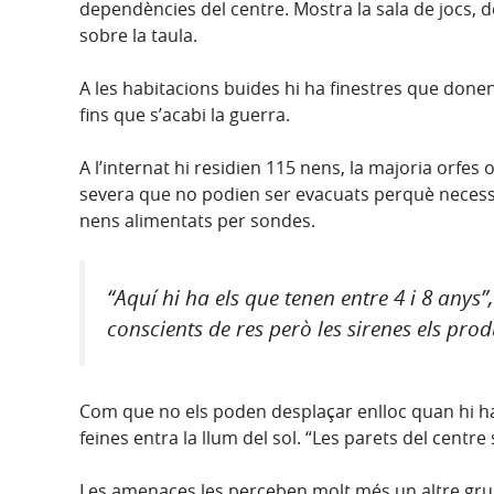
dependències del centre. Mostra la sala de jocs, de
sobre la taula.
A les habitacions buides hi ha finestres que donen 
fins que s’acabi la guerra.
A l’internat hi residien 115 nens, la majoria orf
severa que no podien ser evacuats perquè necessita
nens alimentats per sondes.
“Aquí hi ha els que tenen entre 4 i 8 anys
conscients de res però les sirenes els prod
Com que no els poden desplaçar enlloc quan hi h
feines entra la llum del sol. “Les parets del centre
Les amenaces les perceben molt més un altre grup 