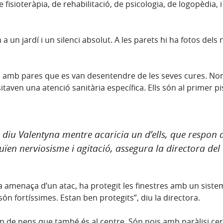
 fisioteràpia, de rehabilitació, de psicologia, de logopèdia, 
a un jardí i un silenci absolut. A les parets hi ha fotos del
es o amb pares que es van desentendre de les seves cures. 
ven una atenció sanitària específica. Ells són al primer pis
”, diu Valentyna mentre acaricia un d’ells, que respon 
uïen nerviosisme i agitació, assegura la directora del 
a amenaça d’un atac, ha protegit les finestres amb un sis
 són fortíssimes. Estan ben protegits”, diu la directora.
de nens que també és al centre. Són nois amb paràlisi cereb