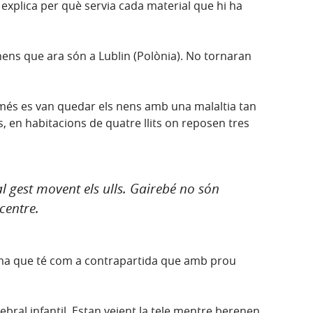
i explica per què servia cada material que hi ha
s nens que ara són a Lublin (Polònia). No tornaran
Només es van quedar els nens amb una malaltia tan
, en habitacions de quatre llits on reposen tres
al gest movent els ulls. Gairebé no són
centre.
tema que té com a contrapartida que amb prou
ral infantil. Estan veient la tele mentre berenen.