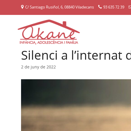
Vés
C/ Santiago Rusiñol, 6, 08840 Viladecans
93 635 72 39
al
contingut
Silenci a l’interna
2 de juny de 2022