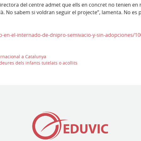
directora del centre admet que ells en concret no tenien 
à. No sabem si voldran seguir el projecte”, lamenta. No es 
o-en-el-internado-de-dnipro-semivacio-y-sin-adopciones/1
ernacional a Catalunya
eures dels infants tutelats o acollits