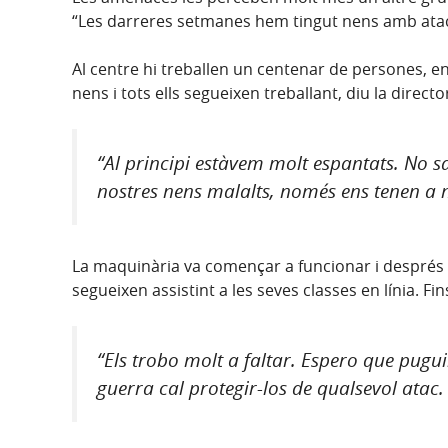
“Les darreres setmanes hem tingut nens amb atacs 
Al centre hi treballen un centenar de persones, en
nens i tots ells segueixen treballant, diu la direc
“Al principi estàvem molt espantats. No
nostres nens malalts, només ens tenen a n
La maquinària va començar a funcionar i després d
segueixen assistint a les seves classes en línia. F
“Els trobo molt a faltar. Espero que pugui
guerra cal protegir-los de qualsevol atac