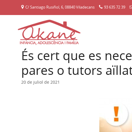
Vés
C/ Santiago Rusiñol, 6, 08840 Viladecans
93 635 72 39
al
contingut
És cert que es nece
pares o tutors aïll
20 de juliol de 2021