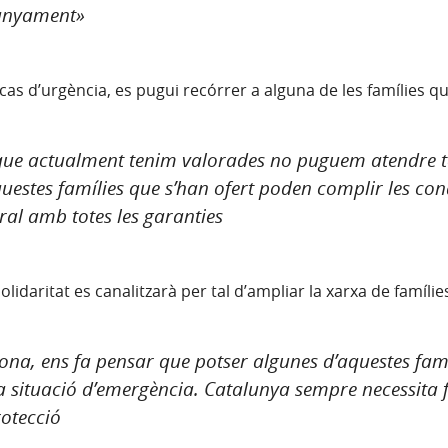
panyament»
s d’urgència, es pugui recórrer a alguna de les famílies qu
 que actualment tenim valorades no puguem atendre tot
uestes famílies que s’han ofert poden complir les cond
al amb totes les garanties​
lidaritat es canalitzarà per tal d’ampliar la xarxa de famílie
ona, ens fa pensar que potser algunes d’aquestes famí
la situació d’emergència. Catalunya sempre necessita 
rotecció