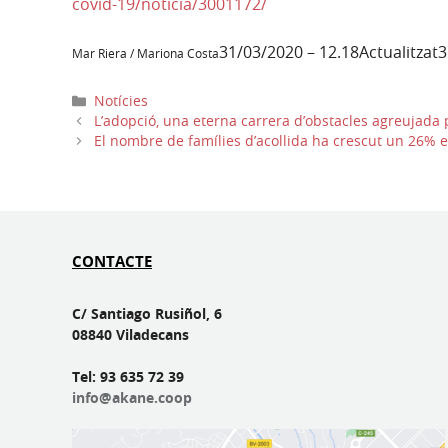
covid-19/noticia/3001172/
31/03/2020 – 12.18
Actualitzat
3
Mar Riera / Mariona Costa
Categories
Notícies
L’adopció, una eterna carrera d’obstacles agreujada 
El nombre de famílies d’acollida ha crescut un 26% 
CONTACTE
C/ Santiago Rusiñol, 6
08840 Viladecans
Tel: 93 635 72 39
info@akane.coop