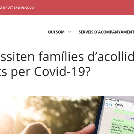
info@akane.coop
QUI SOM
SERVEIS D’ACOMPANYAMENT
ssiten famílies d’acoll
ats per Covid-19?