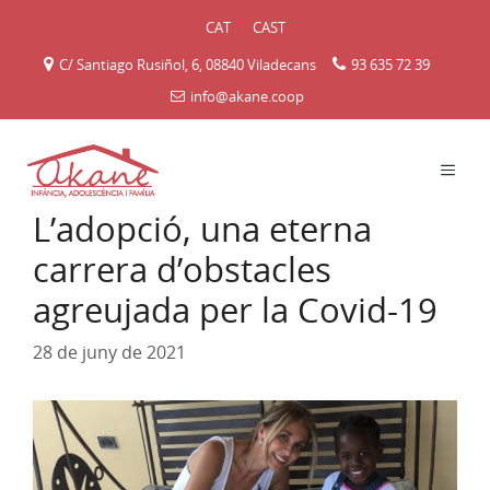
Vés
CAT
CAST
al
contingut
C/ Santiago Rusiñol, 6, 08840 Viladecans
93 635 72 39
info@akane.coop
MEN
L’adopció, una eterna
carrera d’obstacles
agreujada per la Covid-19
28 de juny de 2021