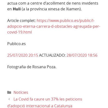
actua com a centre d’acolliment de nens invidents
en
Huli
(a la província xinesa de Xiamen).
Article complet:
https://www.publico.es/public/l-
adopcio-eterna-carrera-d-obstacles-agreujada-per-
covid-19.html
Publico.es
25/07/2020 20:15
ACTUALIZADO:
28/07/2020 18:56
Fotografia de Rosana Poza.
Categories
Notícies
La Covid fa caure un 37% les peticions
d’adopció internacional a Catalunya