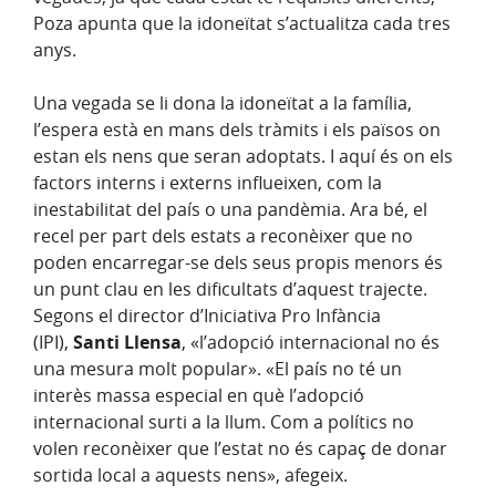
Poza apunta que la idoneïtat s’actualitza cada tres
anys.
Una vegada se li dona la idoneïtat a la família,
l’espera està en mans dels tràmits i els països on
estan els nens que seran adoptats. I aquí és on els
factors interns i externs influeixen, com la
inestabilitat del país o una pandèmia. Ara bé, el
recel per part dels estats a reconèixer que no
poden encarregar-se dels seus propis menors és
un punt clau en les dificultats d’aquest trajecte.
Segons el director d’Iniciativa Pro Infància
(IPI),
Santi Llensa
, «l’adopció internacional no és
una mesura molt popular». «El país no té un
interès massa especial en què l’adopció
internacional surti a la llum. Com a polítics no
volen reconèixer que l’estat no és capaç de donar
sortida local a aquests nens», afegeix.