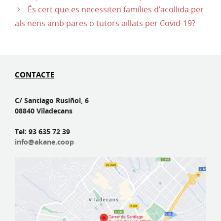
És cert que es necessiten famílies d’acollida per
als nens amb pares o tutors aïllats per Covid-19?
CONTACTE
C/ Santiago Rusiñol, 6
08840 Viladecans
Tel: 93 635 72 39
info@akane.coop