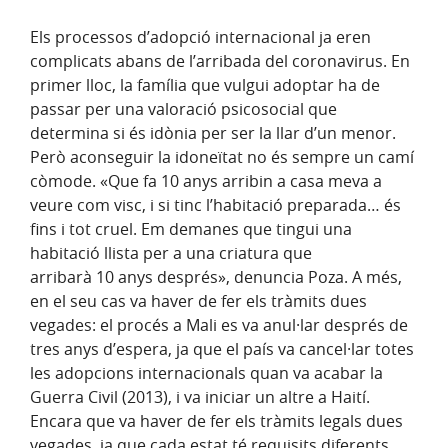
Els processos d’adopció internacional ja eren
complicats abans de l’arribada del coronavirus. En
primer lloc, la família que vulgui adoptar ha de
passar per una valoració psicosocial que
determina si és idònia per ser la llar d’un menor.
Però aconseguir la idoneïtat no és sempre un camí
còmode. «Que fa 10 anys arribin a casa meva a
veure com visc, i si tinc l’habitació preparada… és
fins i tot cruel. Em demanes que tingui una
habitació llista per a una criatura que
arribarà 10 anys després», denuncia Poza. A més,
en el seu cas va haver de fer els tràmits dues
vegades: el procés a Mali es va anul·lar després de
tres anys d’espera, ja que el país va cancel·lar totes
les adopcions internacionals quan va acabar la
Guerra Civil (2013), i va iniciar un altre a Haití.
Encara que va haver de fer els tràmits legals dues
vegades, ja que cada estat té requisits diferents,