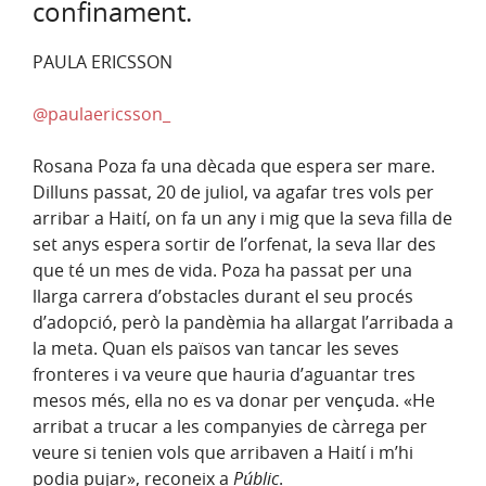
confinament.
PAULA ERICSSON
@paulaericsson_
Rosana Poza fa una dècada que espera ser mare.
Dilluns passat, 20 de juliol, va agafar tres vols per
arribar a Haití, on fa un any i mig que la seva filla de
set anys espera sortir de l’orfenat, la seva llar des
que té un mes de vida. Poza ha passat per una
llarga carrera d’obstacles durant el seu procés
d’adopció, però la pandèmia ha allargat l’arribada a
la meta. Quan els països van tancar les seves
fronteres i va veure que hauria d’aguantar tres
mesos més, ella no es va donar per vençuda. «He
arribat a trucar a les companyies de càrrega per
veure si tenien vols que arribaven a Haití i m’hi
podia pujar», reconeix a
Públic
.