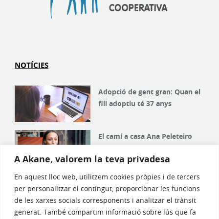
NOTÍCIES
Adopció de gent gran: Quan el
fill adoptiu té 37 anys
El camí a casa Ana Peleteiro
A Akane, valorem la teva privadesa
En aquest lloc web, utilitzem cookies pròpies i de tercers
De 5 a 7 anys: així és el procés
per personalitzar el contingut, proporcionar les funcions
d’adopció a Espanya
de les xarxes socials corresponents i analitzar el trànsit
generat. També compartim informació sobre lús que fa